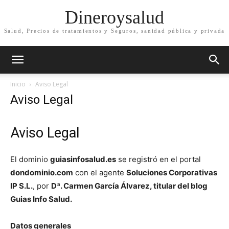
Dineroysalud
Salud, Precios de tratamientos y Seguros, sanidad pública y privada
Inicio
Aviso Legal
Aviso Legal
Aviso Legal
El dominio
guiasinfosalud.es
se registró en el portal
dondominio.com
con el agente
Soluciones Corporativas
IP S.L.
, por
Dª. Carmen García Álvarez,
titular del blog
Guias Info Salud.
Datos generales