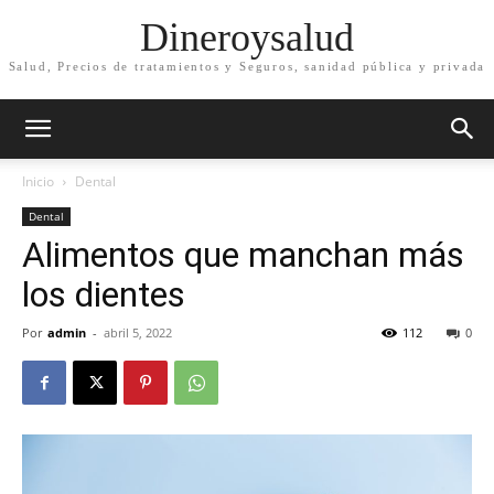
Dineroysalud
Salud, Precios de tratamientos y Seguros, sanidad pública y privada
Inicio
Dental
Dental
Alimentos que manchan más
los dientes
Por
admin
-
abril 5, 2022
112
0