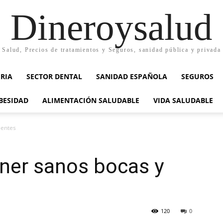
Dineroysalud
Salud, Precios de tratamientos y Seguros, sanidad pública y privada
RIA
SECTOR DENTAL
SANIDAD ESPAÑOLA
SEGUROS
BESIDAD
ALIMENTACIÓN SALUDABLE
VIDA SALUDABLE
ientes
ner sanos bocas y
120
0