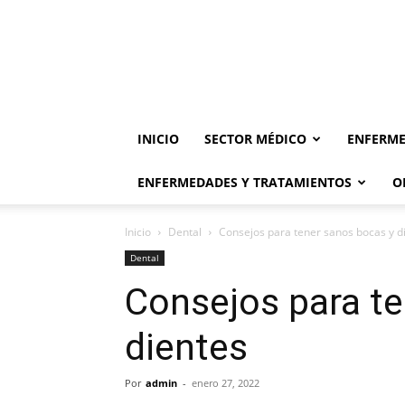
INICIO
SECTOR MÉDICO
ENFERME
ENFERMEDADES Y TRATAMIENTOS
O
Inicio
Dental
Consejos para tener sanos bocas y d
Dental
Consejos para te
dientes
Por
admin
-
enero 27, 2022