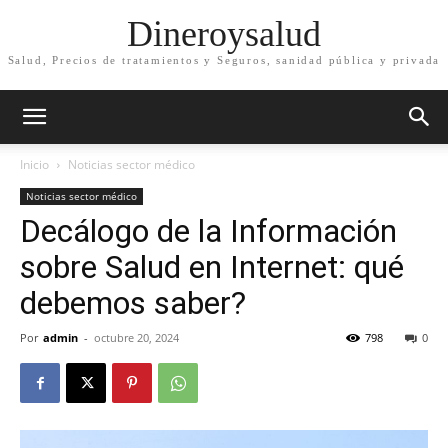
Dineroysalud
Salud, Precios de tratamientos y Seguros, sanidad pública y privada
Inicio
Noticias sector médico
Noticias sector médico
Decálogo de la Información
sobre Salud en Internet: qué
debemos saber?
Por
admin
-
octubre 20, 2024
798
0