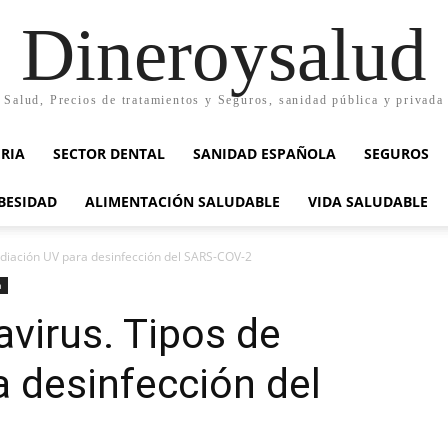
Dineroysalud
Salud, Precios de tratamientos y Seguros, sanidad pública y privada
RIA
SECTOR DENTAL
SANIDAD ESPAÑOLA
SEGUROS
BESIDAD
ALIMENTACIÓN SALUDABLE
VIDA SALUDABLE
adiación UV para desinfección del SARS-COV-2
a
virus. Tipos de
a desinfección del