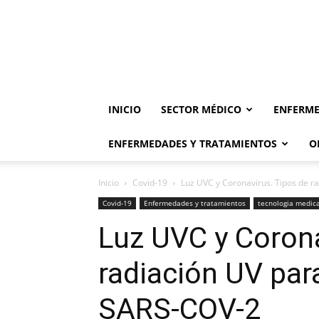
INICIO
SECTOR MÉDICO
ENFERME
ENFERMEDADES Y TRATAMIENTOS
O
Inicio
Covid-19
Luz UVC y Coronavirus. Tipos de r
Covid-19
Enfermedades y tratamientos
tecnologia medic
Luz UVC y Corona
radiación UV par
SARS-COV-2