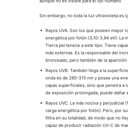
aunque no es visible para el ojo humano.
Sin embargo, no toda la luz ultravioleta es i
Rayos UVA. Son los que poseen mayor l
energética por fotón (3,10-3,94 eV). La ma
Tierra pertenece a este tipo. Tiene capac
más externas. Es la responsable del inc
bronceado, pero también de la aparició
Rayos UVB. También llega a la superfici
onda es de 280-315 nm y posee una ener
capas superficiales, sino que penetra 
de exposición prolongada, puede dañar e
Rayos UVC. La más nociva y perjudicial 
carga energética por fotón). Pero, por su
filtra en su totalidad, de modo que no ll
capaz de producir radiación UV-C de mane