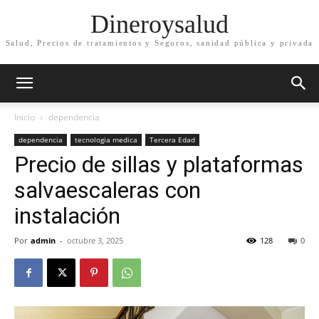
Dineroysalud
Salud, Precios de tratamientos y Seguros, sanidad pública y privada
Inicio
dependencia
dependencia
tecnologia medica
Tercera Edad
Precio de sillas y plataformas
salvaescaleras con
instalación
Por
admin
-
octubre 3, 2025
128
0