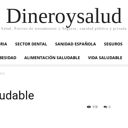
Dineroysalud
Salud, Precios de tratamientos y Seguros, sanidad pública y privada
RIA
SECTOR DENTAL
SANIDAD ESPAÑOLA
SEGUROS
BESIDAD
ALIMENTACIÓN SALUDABLE
VIDA SALUDABLE
ble
ludable
113
0