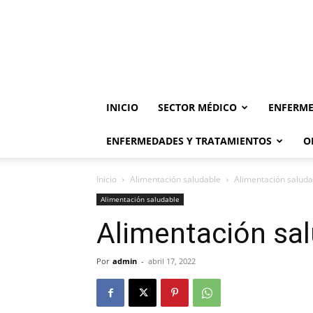
INICIO
SECTOR MÉDICO
ENFERME
ENFERMEDADES Y TRATAMIENTOS
O
Inicio
Alimentación saludable
Alimentación saluda
Alimentación saludable
Alimentación sa
Por
admin
-
abril 17, 2022